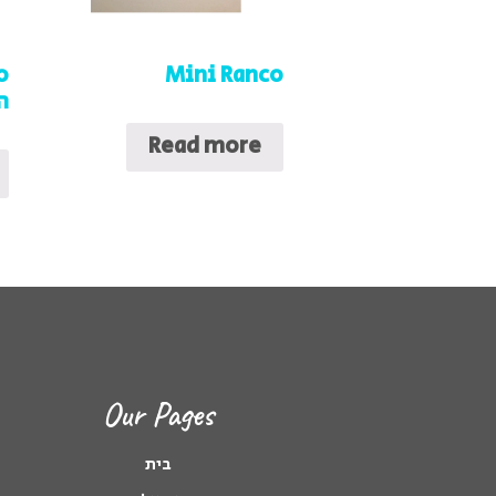
Mini Ranco
ה
Read more
Our Pages
בית